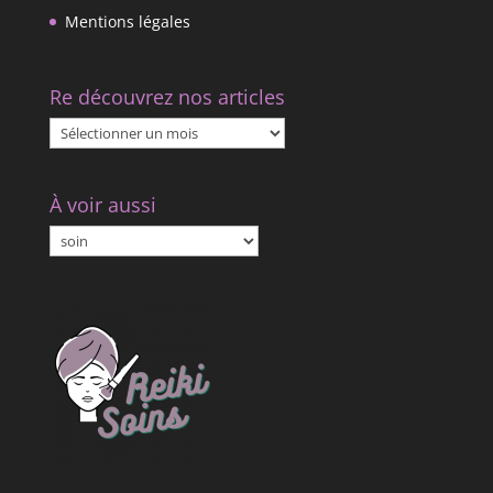
Mentions légales
Re découvrez nos articles
Re
découvrez
nos
À voir aussi
articles
À
voir
aussi