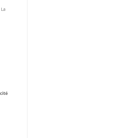
 La
cité