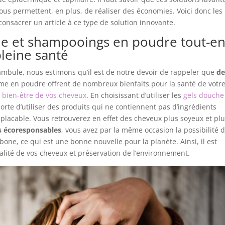
ous permettent, en plus, de réaliser des économies. Voici donc les
onsacrer un article à ce type de solution innovante.
he et shampooings en poudre tout-en
leine santé
bule, nous estimons qu’il est de notre devoir de rappeler que
de
e en poudre offrent de nombreux bienfaits pour la santé de votr
e
bien-être de vos cheveux
. En choisissant d’utiliser les
gels douche
sorte d’utiliser des produits qui ne contiennent pas d’ingrédients
placable. Vous retrouverez en effet des cheveux plus soyeux et pl
s écoresponsables
, vous avez par la même occasion la possibilité 
ne, ce qui est une bonne nouvelle pour la planète. Ainsi, il est
talité de vos cheveux et préservation de l’environnement.