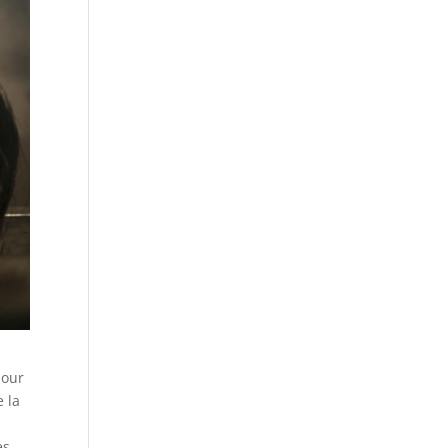
pour
e la
es