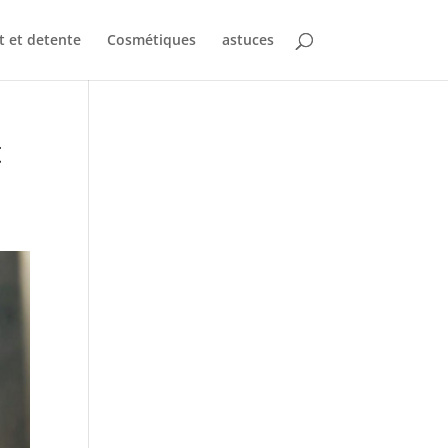
t et detente
Cosmétiques
astuces
t