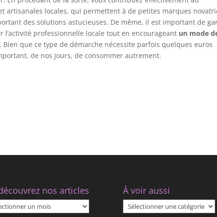
t artisanales locales, qui permettent à de petites marques novatr
portant des solutions astucieuses. De même, il est important de ga
er l’activité professionnelle locale tout en encourageant
un mode d
. Bien que ce type de démarche nécessite parfois quelques euros
mportant, de nos jours, de consommer autrement.
découvrez nos articles
À voir aussi
À
uvrez
voir