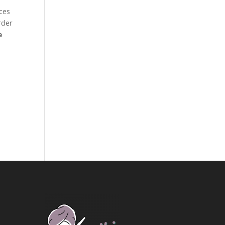
ices
rder
e