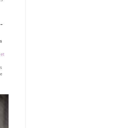
-
s
e
 et
us
de