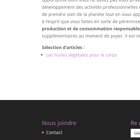
développement des activités professionnelles e
de prendre soin de la planète tout en vous ap
à l’esprit que vous faites en sorte de pérennis
production et de consommation responsable
supplémentaires au moment de payer, il est i
Sélection d’articles :
Les huiles végétales pour le corps
Nous joindre
Re 
Re
Contact
déco