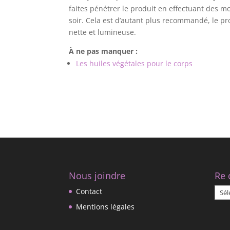
faites pénétrer le produit en effectuant des 
soir. Cela est d’autant plus recommandé, le pro
nette et lumineuse.
À ne pas manquer :
Les huiles végétales pour le corps
Nous joindre
Re 
Re
Contact
déco
Mentions légales
nos
artic