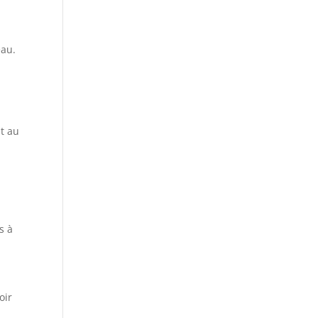
eau.
nt au
s à
oir