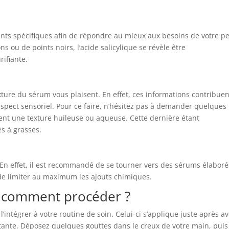
nts spécifiques afin de répondre au mieux aux besoins de votre p
s ou de points noirs, l’acide salicylique se révèle être
rifiante.
texture du sérum vous plaisent. En effet, ces informations contribue
l’aspect sensoriel. Pour ce faire, n’hésitez pas à demander quelques
vent une texture huileuse ou aqueuse. Cette dernière étant
s à grasses.
. En effet, il est recommandé de se tourner vers des sérums élaboré
 de limiter au maximum les ajouts chimiques.
n : comment procéder ?
l’intégrer à votre routine de soin. Celui-ci s’applique juste après av
tante. Déposez quelques gouttes dans le creux de votre main, puis