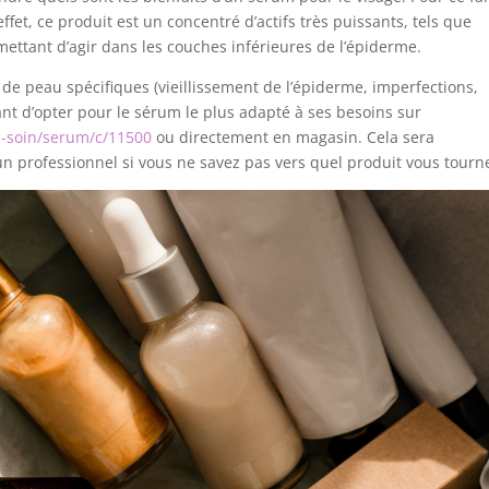
ffet, ce produit est un concentré d’actifs très puissants, tels que
rmettant d’agir dans les couches inférieures de l’épiderme.
 de peau spécifiques (vieillissement de l’épiderme, imperfections,
ant d’opter pour le sérum le plus adapté à ses besoins sur
de-soin/serum/c/11500
ou directement en magasin. Cela sera
 professionnel si vous ne savez pas vers quel produit vous tourn