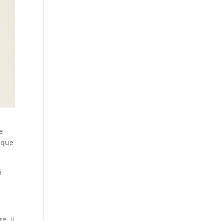
e
s que
i
e, il