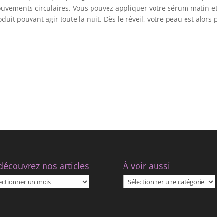
mouvements circulaires. Vous pouvez appliquer votre sérum matin e
duit pouvant agir toute la nuit. Dès le réveil, votre peau est alors 
découvrez nos articles
À voir aussi
À
uvrez
voir
aussi
les