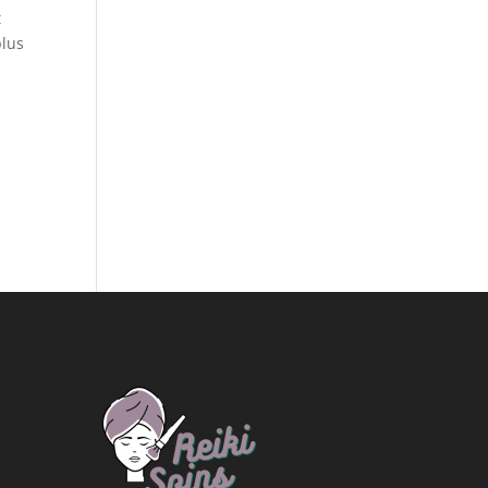
t
plus