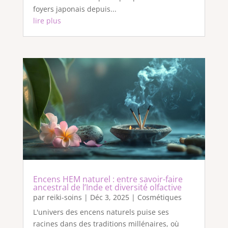
foyers japonais depuis...
lire plus
Encens HEM naturel : entre savoir-faire
ancestral de l’Inde et diversité olfactive
par
reiki-soins
|
Déc 3, 2025
|
Cosmétiques
L'univers des encens naturels puise ses
racines dans des traditions millénaires, où