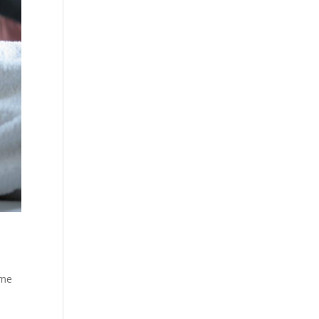
,
ème