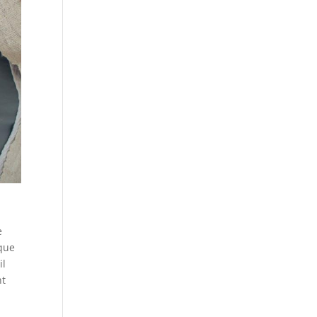
e
ique
il
nt