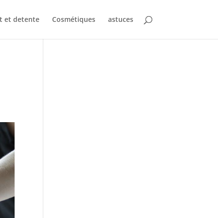
t et detente
Cosmétiques
astuces