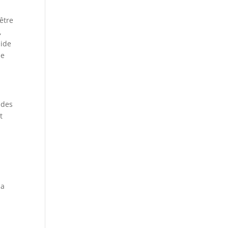
être
,
aide
de
 des
t
la