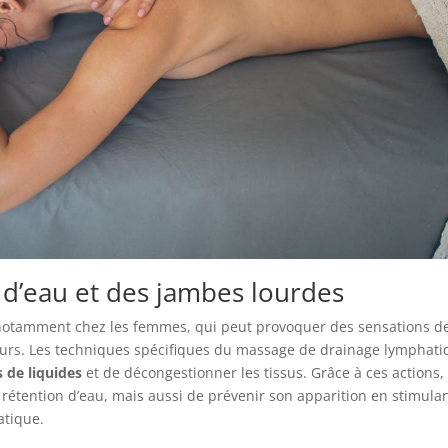
 d’eau et des jambes lourdes
 notamment chez les femmes, qui peut provoquer des sensations d
eurs. Les techniques spécifiques du massage de drainage lymphat
s de liquides
et de décongestionner les tissus. Grâce à ces actions, 
a rétention d’eau, mais aussi de prévenir son apparition en stimula
atique.