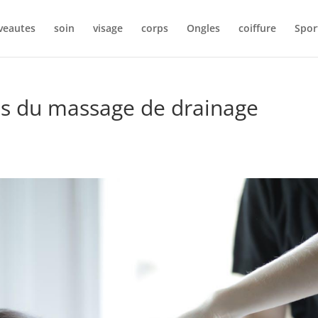
veautes
soin
visage
corps
Ongles
coiffure
Spor
us du massage de drainage