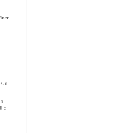
finer
, il
En
llié