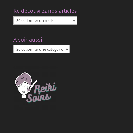
Re découvrez nos articles
Re
découvrez
nos
À voir aussi
articles
À
voir
aussi