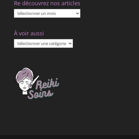
Re découvrez nos articles
Re
découvrez
nos
À voir aussi
articles
À
voir
aussi