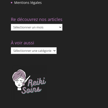
Mentions légales
Re découvrez nos articles
Re
découvrez
nos
À voir aussi
articles
À
voir
aussi