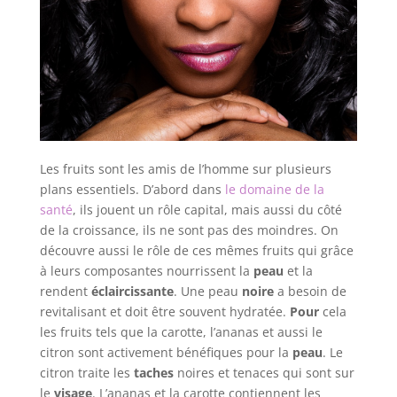
Les fruits sont les amis de l’homme sur plusieurs
plans essentiels. D’abord dans
le domaine de la
santé
, ils jouent un rôle capital, mais aussi du côté
de la croissance, ils ne sont pas des moindres. On
découvre aussi le rôle de ces mêmes fruits qui grâce
à leurs composantes nourrissent la
peau
et la
rendent
éclaircissante
. Une peau
noire
a besoin de
revitalisant et doit être souvent hydratée.
Pour
cela
les fruits tels que la carotte, l’ananas et aussi le
citron sont activement bénéfiques pour la
peau
. Le
citron traite les
taches
noires et tenaces qui sont sur
le
visage
. L’ananas et la carotte contiennent les