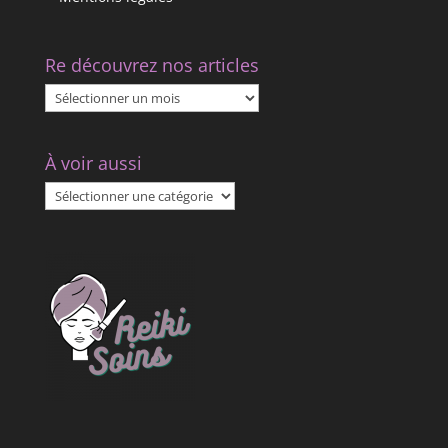
Re découvrez nos articles
Re
découvrez
nos
À voir aussi
articles
À
voir
aussi