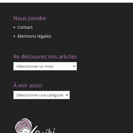
Nous joindre
Contact
Mentions légales
Re découvrez nos articles
Re
découvrez
nos
À voir aussi
articles
À
voir
aussi