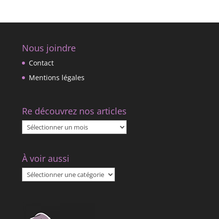
Nous joindre
Contact
Mentions légales
Re découvrez nos articles
Re
découvrez
nos
À voir aussi
articles
À
voir
aussi