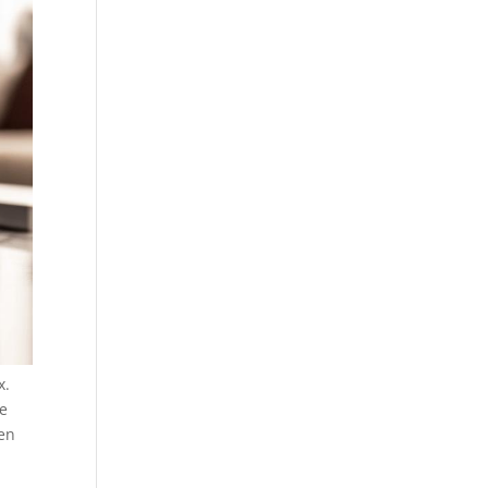
x.
me
 en