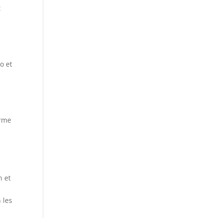
t
o et
r
orme
n et
 les