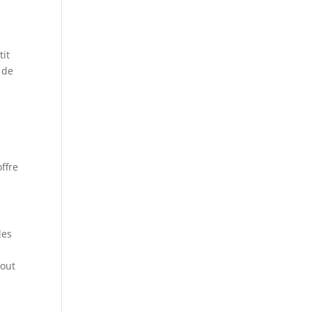
s
tit
 de
ffre
des
tout