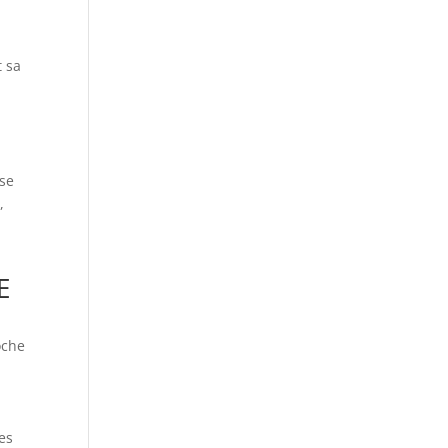
t sa
se
,
E
oche
es