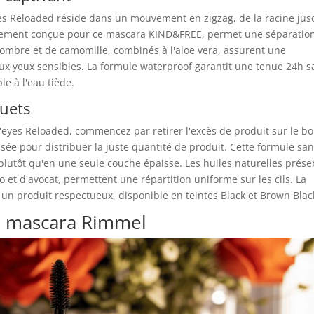
yes Reloaded réside dans un mouvement en zigzag, de la racine jus
cialement conçue pour ce mascara KIND&FREE, permet une séparatio
ncombre et de camomille, combinés à l'aloe vera, assurent une
ux yeux sensibles. La formule waterproof garantit une tenue 24h s
e à l'eau tiède.
quets
eyes Reloaded, commencez par retirer l'excès de produit sur le b
ée pour distribuer la juste quantité de produit. Cette formule sa
plutôt qu'en une seule couche épaisse. Les huiles naturelles prése
 et d'avocat, permettent une répartition uniforme sur les cils. La
it un produit respectueux, disponible en teintes Black et Brown Blac
du mascara Rimmel