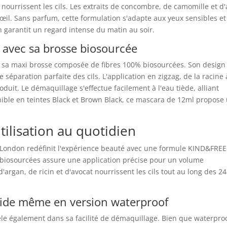
t nourrissent les cils. Les extraits de concombre, de camomille et d'
'œil. Sans parfum, cette formulation s'adapte aux yeux sensibles et
h garantit un regard intense du matin au soir.
 avec sa brosse biosourcée
 sa maxi brosse composée de fibres 100% biosourcées. Son design
éparation parfaite des cils. L'application en zigzag, de la racine 
uit. Le démaquillage s'effectue facilement à l'eau tiède, alliant
onible en teintes Black et Brown Black, ce mascara de 12ml propose
utilisation au quotidien
London redéfinit l'expérience beauté avec une formule KIND&FREE
 biosourcées assure une application précise pour un volume
d'argan, de ricin et d'avocat nourrissent les cils tout au long des 24
pide même en version waterproof
le également dans sa facilité de démaquillage. Bien que waterproo