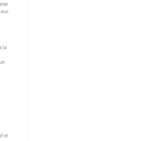
aloe
 aux
à la
 un
f et