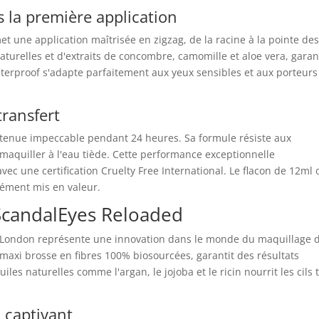
 la première application
 une application maîtrisée en zigzag, de la racine à la pointe de
naturelles et d'extraits de concombre, camomille et aloe vera, garan
terproof s'adapte parfaitement aux yeux sensibles et aux porteurs
ransfert
tenue impeccable pendant 24 heures. Sa formule résiste aux
émaquiller à l'eau tiède. Cette performance exceptionnelle
c une certification Cruelty Free International. Le flacon de 12ml o
sément mis en valeur.
 ScandalEyes Reloaded
London représente une innovation dans le monde du maquillage 
 maxi brosse en fibres 100% biosourcées, garantit des résultats
les naturelles comme l'argan, le jojoba et le ricin nourrit les cils 
 captivant