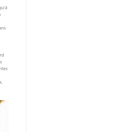
qu'à
n
ans
ord
ns
ntes
k.