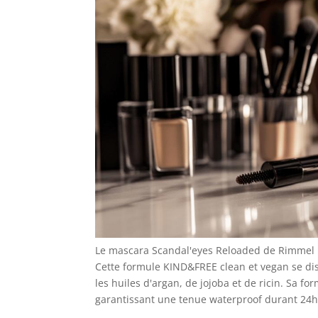
Le mascara Scandal'eyes Reloaded de Rimmel 
Cette formule KIND&FREE clean et vegan se di
les huiles d'argan, de jojoba et de ricin. Sa 
garantissant une tenue waterproof durant 24h