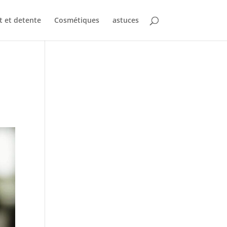
t et detente
Cosmétiques
astuces