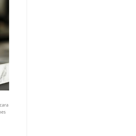
cara
nes