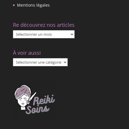
Mentions légales
Re découvrez nos articles
Re
découvrez
nos
À voir aussi
articles
À
voir
aussi