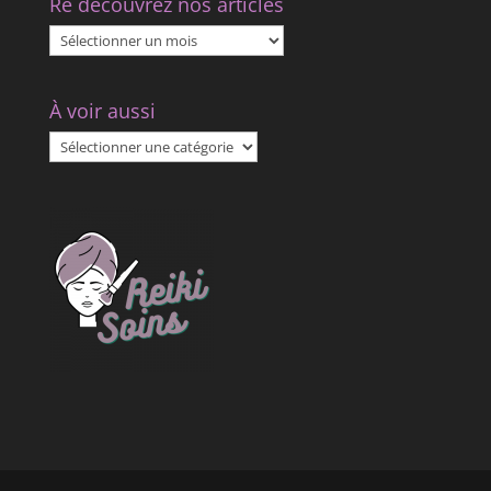
Re découvrez nos articles
Re
découvrez
nos
À voir aussi
articles
À
voir
aussi