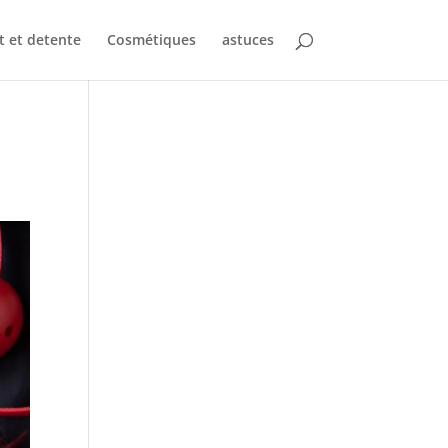
t et detente
Cosmétiques
astuces