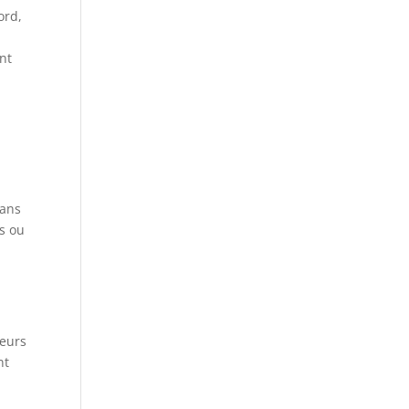
ord,
ent
dans
ns ou
seurs
nt