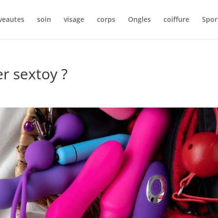
veautes
soin
visage
corps
Ongles
coiffure
Spor
r sextoy ?