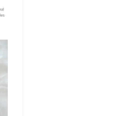
pal
des