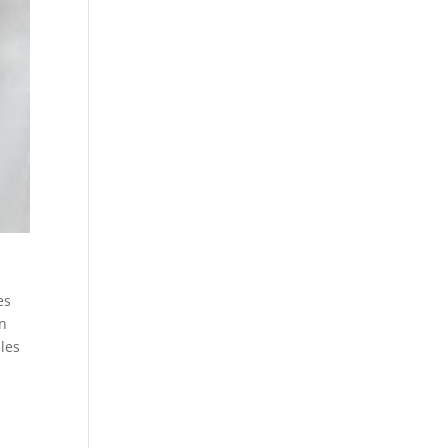
es
en
les