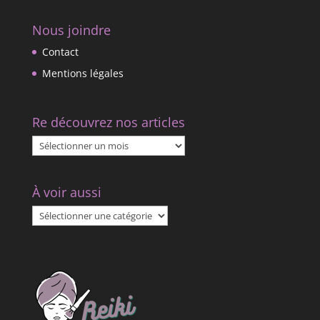
Nous joindre
Contact
Mentions légales
Re découvrez nos articles
Re
découvrez
nos
À voir aussi
articles
À
voir
aussi