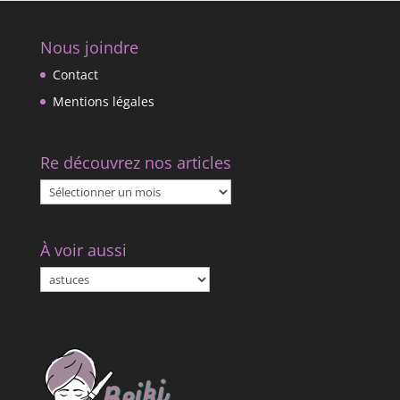
Nous joindre
Contact
Mentions légales
Re découvrez nos articles
Re
découvrez
nos
À voir aussi
articles
À
voir
aussi